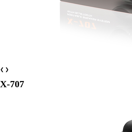
❮
❯
X-707