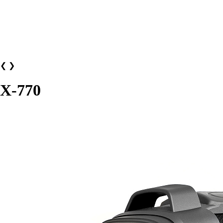
❮
❯
X-770