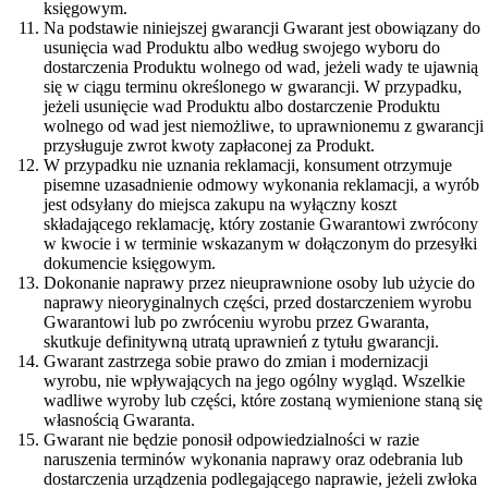
księgowym.
Na podstawie niniejszej gwarancji Gwarant jest obowiązany do
usunięcia wad Produktu albo według swojego wyboru do
dostarczenia Produktu wolnego od wad, jeżeli wady te ujawnią
się w ciągu terminu określonego w gwarancji. W przypadku,
jeżeli usunięcie wad Produktu albo dostarczenie Produktu
wolnego od wad jest niemożliwe, to uprawnionemu z gwarancji
przysługuje zwrot kwoty zapłaconej za Produkt.
W przypadku nie uznania reklamacji, konsument otrzymuje
pisemne uzasadnienie odmowy wykonania reklamacji, a wyrób
jest odsyłany do miejsca zakupu na wyłączny koszt
składającego reklamację, który zostanie Gwarantowi zwrócony
w kwocie i w terminie wskazanym w dołączonym do przesyłki
dokumencie księgowym.
Dokonanie naprawy przez nieuprawnione osoby lub użycie do
naprawy nieoryginalnych części, przed dostarczeniem wyrobu
Gwarantowi lub po zwróceniu wyrobu przez Gwaranta,
skutkuje definitywną utratą uprawnień z tytułu gwarancji.
Gwarant zastrzega sobie prawo do zmian i modernizacji
wyrobu, nie wpływających na jego ogólny wygląd. Wszelkie
wadliwe wyroby lub części, które zostaną wymienione staną się
własnością Gwaranta.
Gwarant nie będzie ponosił odpowiedzialności w razie
naruszenia terminów wykonania naprawy oraz odebrania lub
dostarczenia urządzenia podlegającego naprawie, jeżeli zwłoka