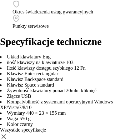
Okres świadczenia usług gwarancyjnych
Punkty serwisowe
Specyfikacje techniczne
Układ klawiatury
Eng
ilość klawiszy na klawiaturze
103
Ilość klawiszy dostępu szybkiego
12 Fn
Klawisz Enter
rectangular
Klawisz Backspace
standard
Klawisz Space
standard
Żywotność klawiatury
ponad 20mln. kliknięć
Złącze
USB
Kompatybilność z systemami operacyjnymi
Windows
XP/Vista/7/8/10
Wymiary
440 × 23 × 155 mm
Waga
550 g
Kolor
czarny
Wszystkie specyfikacje