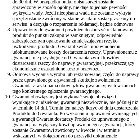
do 30 dni. W przypadku braku opisu sprzęt zostanie
sprawdzony w sposób ogólny, nie daje to jednak pewności
wykrycia wady. Jeżeli nieopisana wada nie zostanie wykryta
sprzęt zostanie zwrócony w stanie w jakim został przysłany do
serwisu, a decyzja o rozpatrzeniu reklamacji będzie odmowna.
Uprawniony do gwarancji powinien dostarczyć reklamowany
produkt do punktu zakupu w zamkniętym, odpowiednio
zabezpieczonym opakowaniu zmniejszającym ryzyko
uszkodzenia produktu. Gwarant zwróci uprawnionemu
udokumentowane koszty dostarczenia rzeczy. Uprawnionemu z
gwarancji nie przysługuje od Gwaranta zwrot kosztów
dostarczenia rzeczy do naprawy gwarancyjnej, przekraczający
ekonomicznie uzasadnione koszty przewozu.
Odmowa wydania wyrobu lub reklamowanej części do naprawy
przez uprawnionego z gwarancji skutkuje zwolnieniem
Gwaranta z wykonania obowiązków gwarancyjnych w ramach
tego konkretnego zgłoszenia gwarancyjnego.
Gwarant obowiązany jest wykonać swoje obowiązki
wynikające z udzielonej gwarancji niezwłocznie, nie później niż
w terminie 14 dni. Termin ten należy liczyć od dnia dostarczenia
Produktu do Gwaranta. Po wykonaniu uprawnień wynikających
z gwarancji Gwarant dostarczy Produkt do uprawnionego z
gwarancji na wyłączny koszt uprawnionego z gwarancji, który
zostanie Gwarantowi zwrócony w kwocie i w terminie
wskazanych w dołączonym do przesyłki dokumencie