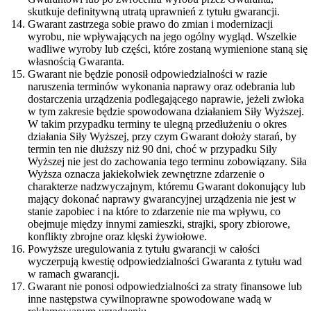
skutkuje definitywną utratą uprawnień z tytułu gwarancji.
Gwarant zastrzega sobie prawo do zmian i modernizacji
wyrobu, nie wpływających na jego ogólny wygląd. Wszelkie
wadliwe wyroby lub części, które zostaną wymienione staną się
własnością Gwaranta.
Gwarant nie będzie ponosił odpowiedzialności w razie
naruszenia terminów wykonania naprawy oraz odebrania lub
dostarczenia urządzenia podlegającego naprawie, jeżeli zwłoka
w tym zakresie będzie spowodowana działaniem Siły Wyższej.
W takim przypadku terminy te ulegną przedłużeniu o okres
działania Siły Wyższej, przy czym Gwarant dołoży starań, by
termin ten nie dłuższy niż 90 dni, choć w przypadku Siły
Wyższej nie jest do zachowania tego terminu zobowiązany. Siła
Wyższa oznacza jakiekolwiek zewnętrzne zdarzenie o
charakterze nadzwyczajnym, któremu Gwarant dokonujący lub
mający dokonać naprawy gwarancyjnej urządzenia nie jest w
stanie zapobiec i na które to zdarzenie nie ma wpływu, co
obejmuje między innymi zamieszki, strajki, spory zbiorowe,
konflikty zbrojne oraz klęski żywiołowe.
Powyższe uregulowania z tytułu gwarancji w całości
wyczerpują kwestię odpowiedzialności Gwaranta z tytułu wad
w ramach gwarancji.
Gwarant nie ponosi odpowiedzialności za straty finansowe lub
inne następstwa cywilnoprawne spowodowane wadą w