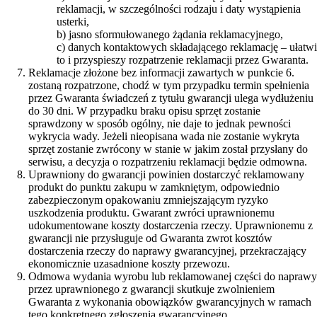
reklamacji, w szczególności rodzaju i daty wystąpienia
usterki,
b) jasno sformułowanego żądania reklamacyjnego,
c) danych kontaktowych składającego reklamację – ułatwi
to i przyspieszy rozpatrzenie reklamacji przez Gwaranta.
Reklamacje złożone bez informacji zawartych w punkcie 6.
zostaną rozpatrzone, chodź w tym przypadku termin spełnienia
przez Gwaranta świadczeń z tytułu gwarancji ulega wydłużeniu
do 30 dni. W przypadku braku opisu sprzęt zostanie
sprawdzony w sposób ogólny, nie daje to jednak pewności
wykrycia wady. Jeżeli nieopisana wada nie zostanie wykryta
sprzęt zostanie zwrócony w stanie w jakim został przysłany do
serwisu, a decyzja o rozpatrzeniu reklamacji będzie odmowna.
Uprawniony do gwarancji powinien dostarczyć reklamowany
produkt do punktu zakupu w zamkniętym, odpowiednio
zabezpieczonym opakowaniu zmniejszającym ryzyko
uszkodzenia produktu. Gwarant zwróci uprawnionemu
udokumentowane koszty dostarczenia rzeczy. Uprawnionemu z
gwarancji nie przysługuje od Gwaranta zwrot kosztów
dostarczenia rzeczy do naprawy gwarancyjnej, przekraczający
ekonomicznie uzasadnione koszty przewozu.
Odmowa wydania wyrobu lub reklamowanej części do naprawy
przez uprawnionego z gwarancji skutkuje zwolnieniem
Gwaranta z wykonania obowiązków gwarancyjnych w ramach
tego konkretnego zgłoszenia gwarancyjnego.