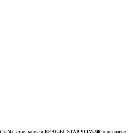
Стабілізатор напруги
REAL-EL STAB SLIM-500
призначено