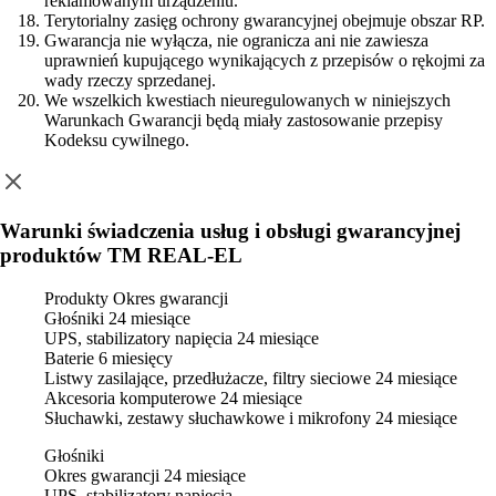
reklamowanym urządzeniu.
Terytorialny zasięg ochrony gwarancyjnej obejmuje obszar RP.
Gwarancja nie wyłącza, nie ogranicza ani nie zawiesza
uprawnień kupującego wynikających z przepisów o rękojmi za
wady rzeczy sprzedanej.
We wszelkich kwestiach nieuregulowanych w niniejszych
Warunkach Gwarancji będą miały zastosowanie przepisy
Kodeksu cywilnego.
Warunki świadczenia usług i obsługi gwarancyjnej
produktów TM REAL-EL
Produkty
Okres gwarancji
Głośniki
24 miesiące
UPS, stabilizatory napięcia
24 miesiące
Baterie
6 miesięcy
Listwy zasilające, przedłużacze, filtry sieciowe
24 miesiące
Akcesoria komputerowe
24 miesiące
Słuchawki, zestawy słuchawkowe i mikrofony
24 miesiące
Głośniki
Okres gwarancji
24 miesiące
UPS, stabilizatory napięcia