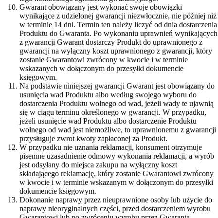
Gwarant obowiązany jest wykonać swoje obowiązki
wynikające z udzielonej gwarancji niezwłocznie, nie później niż
w terminie 14 dni. Termin ten należy liczyć od dnia dostarczenia
Produktu do Gwaranta. Po wykonaniu uprawnień wynikających
z gwarancji Gwarant dostarczy Produkt do uprawnionego z
gwarancji na wyłączny koszt uprawnionego z gwarancji, który
zostanie Gwarantowi zwrócony w kwocie i w terminie
wskazanych w dołączonym do przesyłki dokumencie
księgowym.
Na podstawie niniejszej gwarancji Gwarant jest obowiązany do
usunięcia wad Produktu albo według swojego wyboru do
dostarczenia Produktu wolnego od wad, jeżeli wady te ujawnią
się w ciągu terminu określonego w gwarancji. W przypadku,
jeżeli usunięcie wad Produktu albo dostarczenie Produktu
wolnego od wad jest niemożliwe, to uprawnionemu z gwarancji
przysługuje zwrot kwoty zapłaconej za Produkt.
W przypadku nie uznania reklamacji, konsument otrzymuje
pisemne uzasadnienie odmowy wykonania reklamacji, a wyrób
jest odsyłany do miejsca zakupu na wyłączny koszt
składającego reklamację, który zostanie Gwarantowi zwrócony
w kwocie i w terminie wskazanym w dołączonym do przesyłki
dokumencie księgowym.
Dokonanie naprawy przez nieuprawnione osoby lub użycie do
naprawy nieoryginalnych części, przed dostarczeniem wyrobu
Gwarantowi lub po zwróceniu wyrobu przez Gwaranta,