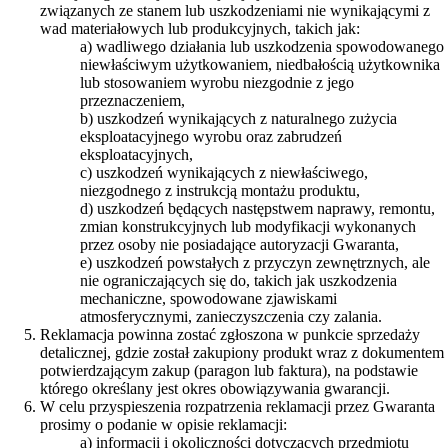
związanych ze stanem lub uszkodzeniami nie wynikającymi z
wad materiałowych lub produkcyjnych, takich jak:
a) wadliwego działania lub uszkodzenia spowodowanego
niewłaściwym użytkowaniem, niedbałością użytkownika
lub stosowaniem wyrobu niezgodnie z jego
przeznaczeniem,
b) uszkodzeń wynikających z naturalnego zużycia
eksploatacyjnego wyrobu oraz zabrudzeń
eksploatacyjnych,
c) uszkodzeń wynikających z niewłaściwego,
niezgodnego z instrukcją montażu produktu,
d) uszkodzeń będących następstwem naprawy, remontu,
zmian konstrukcyjnych lub modyfikacji wykonanych
przez osoby nie posiadające autoryzacji Gwaranta,
e) uszkodzeń powstałych z przyczyn zewnętrznych, ale
nie ograniczających się do, takich jak uszkodzenia
mechaniczne, spowodowane zjawiskami
atmosferycznymi, zanieczyszczenia czy zalania.
Reklamacja powinna zostać zgłoszona w punkcie sprzedaży
detalicznej, gdzie został zakupiony produkt wraz z dokumentem
potwierdzającym zakup (paragon lub faktura), na podstawie
którego określany jest okres obowiązywania gwarancji.
W celu przyspieszenia rozpatrzenia reklamacji przez Gwaranta
prosimy o podanie w opisie reklamacji:
a) informacji i okoliczności dotyczących przedmiotu