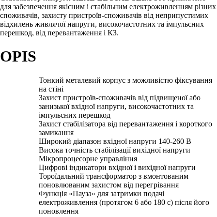
для забезпечення якісним і стабільним електроживленням різних
споживачів, захисту пристроїв-споживачів від неприпустимих
відхилень живлячої напруги, високочастотних та імпульсних
перешкод, від перевантаження і КЗ.
OPIS
Тонкий металевий корпус з можливістю фіксування
на стіні
Захист пристроїв-споживачів від підвищеної або
занизької вхідної напруги, високочастотних та
імпульсних перешкод
Захист стабілізатора від перевантаження і короткого
замикання
Широкий діапазон вхідної напруги 140-260 В
Висока точність стабілізації вихідної напруги
Мікропроцесорне управління
Цифрові індикатори вхідної і вихідної напруги
Тороїдальний трансформатор з вмонтованим
поновлюваним захистом від перегрівання
Функція «Пауза» для затримки подачі
електроживлення (протягом 6 або 180 с) після його
поновлення