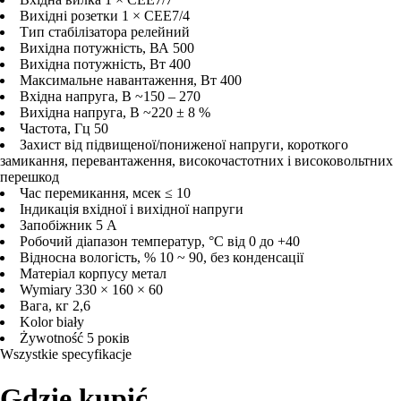
Вихідні розетки
1 × СЕЕ7/4
Тип стабілізатора
релейний
Вихідна потужність, ВА
500
Вихідна потужність, Вт
400
Максимальне навантаження, Вт
400
Вхідна напруга, В
~150 – 270
Вихідна напруга, В
~220 ± 8 %
Частота, Гц
50
Захист
від підвищеної/пониженої напруги, короткого
замикання, перевантаження, високочастотних і високовольтних
перешкод
Час перемикання, мсек
≤ 10
Індикація
вхідної і вихідної напруги
Запобіжник
5 А
Робочий діапазон температур, °C
від 0 до +40
Відносна вологість, %
10 ~ 90, без конденсації
Матеріал корпусу
метал
Wymiary
330 × 160 × 60
Вага, кг
2,6
Kolor
biały
Żywotność
5 років
Wszystkie specyfikacje
Gdzie kupić