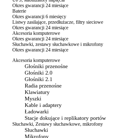
Okres gwarancji
24 miesiące
Baterie
Okres gwarancji
6 miesięcy
Listwy zasilające, przedłużacze, filtry sieciowe
Okres gwarancji
24 miesiące
Akcesoria komputerowe
Okres gwarancji
24 miesiące
Słuchawki, zestawy słuchawkowe i mikrofony
Okres gwarancji
24 miesiące
Akcesoria komputerowe
Głośniki przenośne
Głośniki 2.0
Głośniki 2.1
Radia przenośne
Klawiatury
Myszki
Kable i adaptery
Ładowarki
Stacje dokujące i replikatory portów
Słuchawki, Zestawy słuchawkowe, mikrofony
Słuchawki
Mikrofony